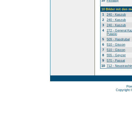
10
Finnlady
10 Bilder mit den 
1
240 - Kaszub
2
240 - Kaszub
3
240 - Kaszub
4
272 - General Ka
Pulaski
5
509 - Hasdrubal
6
510 - Giscon
7
510 - Giscon
8
555 - Geyzer
9
570 - Passat
10
712 - Neustrashi
Pow
Copyright