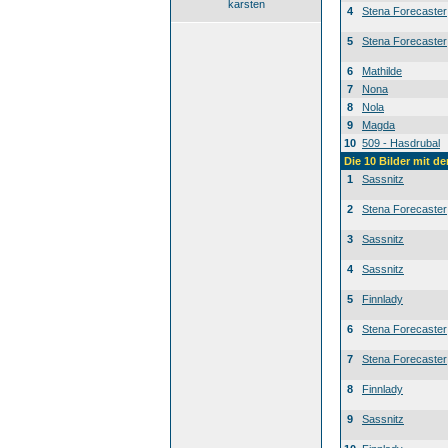
karsten
4
Stena Forecaster
5
Stena Forecaster
6
Mathilde
7
Nona
8
Nola
9
Magda
10
509 - Hasdrubal
Die 10 Bilder mit d
1
Sassnitz
2
Stena Forecaster
3
Sassnitz
4
Sassnitz
5
Finnlady
6
Stena Forecaster
7
Stena Forecaster
8
Finnlady
9
Sassnitz