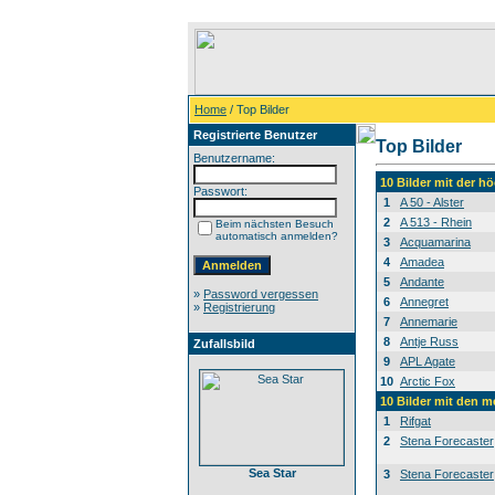
Home
/ Top Bilder
Registrierte Benutzer
Top Bilder
Benutzername:
10 Bilder mit der 
Passwort:
1
A 50 - Alster
2
A 513 - Rhein
Beim nächsten Besuch
automatisch anmelden?
3
Acquamarina
4
Amadea
5
Andante
»
Password vergessen
6
Annegret
»
Registrierung
7
Annemarie
8
Antje Russ
Zufallsbild
9
APL Agate
10
Arctic Fox
10 Bilder mit den 
1
Rifgat
2
Stena Forecaster
Sea Star
3
Stena Forecaster