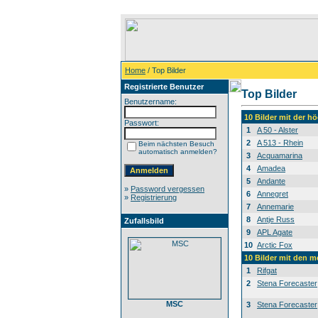
Home
/ Top Bilder
Registrierte Benutzer
Top Bilder
Benutzername:
10 Bilder mit der 
Passwort:
1
A 50 - Alster
2
A 513 - Rhein
Beim nächsten Besuch
automatisch anmelden?
3
Acquamarina
4
Amadea
5
Andante
»
Password vergessen
6
Annegret
»
Registrierung
7
Annemarie
8
Antje Russ
Zufallsbild
9
APL Agate
10
Arctic Fox
10 Bilder mit den 
1
Rifgat
2
Stena Forecaster
MSC
3
Stena Forecaster