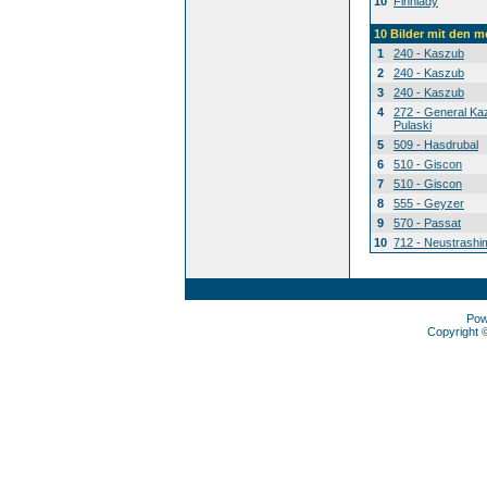
10
Finnlady
10 Bilder mit den 
1
240 - Kaszub
2
240 - Kaszub
3
240 - Kaszub
4
272 - General Ka
Pulaski
5
509 - Hasdrubal
6
510 - Giscon
7
510 - Giscon
8
555 - Geyzer
9
570 - Passat
10
712 - Neustrashi
Pow
Copyright