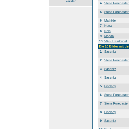
karsten
4
Stena Forecaster
5
Stena Forecaster
6
Mathilde
7
Nona
8
Nola
9
Magda
10
509 - Hasdrubal
Die 10 Bilder mit d
1
Sassnitz
2
Stena Forecaster
3
Sassnitz
4
Sassnitz
5
Finnlady
6
Stena Forecaster
7
Stena Forecaster
8
Finnlady
9
Sassnitz