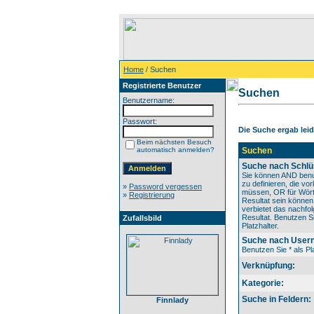
Home
/ Suchen
Registrierte Benutzer
Suchen
Benutzername:
Passwort:
Die Suche ergab leide
Beim nächsten Besuch
automatisch anmelden?
Suchen
Suche nach Schlü
Sie können AND benu
zu definieren, die v
»
Password vergessen
müssen, OR für Wörte
»
Registrierung
Resultat sein könne
verbietet das nachfo
Resultat. Benutzen Si
Zufallsbild
Platzhalter.
Suche nach User
Benutzen Sie * als Pla
Verknüpfung:
Kategorie:
Suche in Feldern:
Finnlady