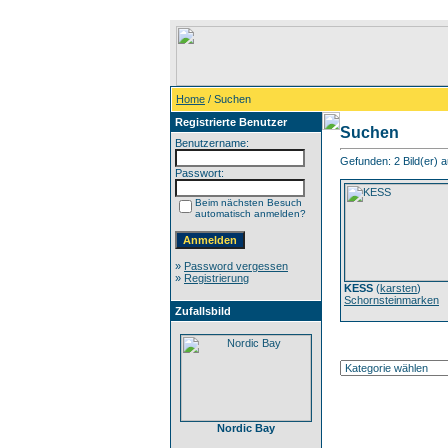
Home
/ Suchen
Registrierte Benutzer
Suchen
Benutzername:
Gefunden: 2 Bild(er) au
Passwort:
Beim nächsten Besuch
automatisch anmelden?
»
Password vergessen
»
Registrierung
KESS
(
karsten
)
Schornsteinmarken
Zufallsbild
Nordic Bay