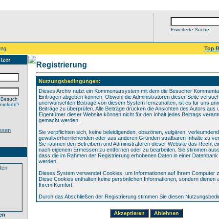
Erweiterte Suche
ung
Top B
tzer
Registrierung
Nutzungsbedingungen:
Dieses Archiv nutzt ein Kommentarsystem mit dem die Besucher Kommenta
Einträgen abgeben können. Obwohl die Administratoren dieser Seite versuch
 Besuch
unerwünschten Beiträge von diesem System fernzuhalten, ist es für uns unmö
nmelden?
Beiträge zu überprüfen. Alle Beiträge drücken die Ansichten des Autors aus 
Eigentümer dieser Website können nicht für den Inhalt jedes Beitrags verant
gemacht werden.
ssen
Sie verpflichten sich, keine beleidigenden, obszönen, vulgären, verleumden
gewaltverherrlichenden oder aus anderen Gründen strafbaren Inhalte zu verö
Sie räumen den Betreibern und Administratoren dieser Website das Recht ei
nach eigenem Ermessen zu entfernen oder zu bearbeiten. Sie stimmen aus
dass die im Rahmen der Registrierung erhobenen Daten in einer Datenbank
werden.
Dieses System verwendet Cookies, um Informationen auf Ihrem Computer z
Diese Cookies enthalten keine persönlichen Informationen, sondern dienen 
Ihrem Komfort.
Durch das Abschließen der Registrierung stimmen Sie diesen Nutzungsbed
en