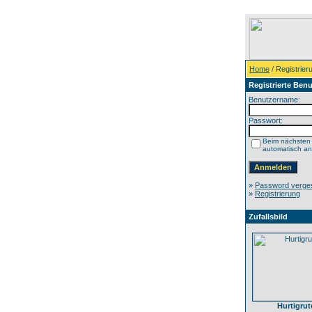
Home
/ Registrier
Registrierte Benu
Benutzername:
Passwort:
Beim nächsten
automatisch a
»
Password verge
»
Registrierung
Zufallsbild
Hurtigrut