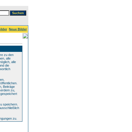
ilder
Neue Bilder
re zu den
en, alle
glich, alle
und die
wortlich
den,
ffentlichen.
n, Beiträge
serdem zu,
 gespeichert
u speichern.
ausschließlich
ingungen zu.