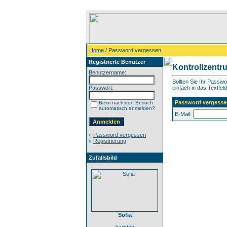
Home
/ Password vergessen
Registrierte Benutzer
Kontrollzentr
Benutzername:
Sollten Sie Ihr Passw
Passwort:
einfach in das Textfeld
Password vergesse
Beim nächsten Besuch
automatisch anmelden?
E-Mail:
»
Password vergessen
»
Registrierung
Zufallsbild
Sofia