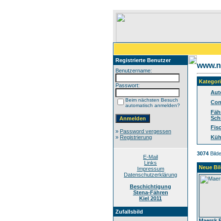
Registrierte Benutzer
www.no
Benutzername:
Kategor
Passwort:
Aut
Beim nächsten Besuch
Con
automatisch anmelden?
Fäh
Sch
Fis
»
Password vergessen
»
Registrierung
Küh
3074
Bilde
E-Mail
Links
Neue Bil
Impressum
Datenschutzerklärung
Beschichtigung
Stena-Fähren
Kiel 2011
Zufallsbild
Maersk 