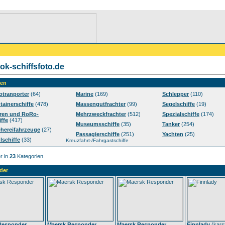
k-schiffsfoto.de
ien
otranporter
(64)
Marine
(169)
Schlepper
(110)
tainerschiffe
(478)
Massengutfrachter
(99)
Segelschiffe
(19)
ren und RoRo-
Mehrzweckfrachter
(512)
Spezialschiffe
(174)
iffe
(417)
Museumsschiffe
(35)
Tanker
(254)
chereifahrzeuge
(27)
Passagierschiffe
(251)
Yachten
(25)
lschiffe
(33)
Kreuzfahrt-/Fahrgastschiffe
r in
23
Kategorien.
der
Responder
Maersk Responder
Maersk Responder
Finnlady
(
kars