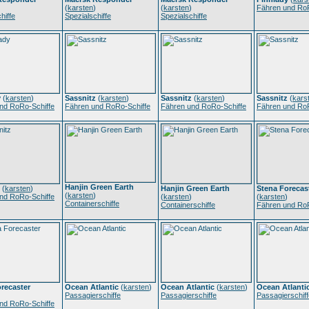
(
karsten
)
(
karsten
)
Fähren und RoR
hiffe
Spezialschiffe
Spezialschiffe
y
(
karsten
)
Sassnitz
(
karsten
)
Sassnitz
(
karsten
)
Sassnitz
(
kars
nd RoRo-Schiffe
Fähren und RoRo-Schiffe
Fähren und RoRo-Schiffe
Fähren und RoR
Hanjin Green Earth
(
karsten
)
Hanjin Green Earth
Stena Forecas
(
karsten
)
nd RoRo-Schiffe
(
karsten
)
(
karsten
)
Containerschiffe
Containerschiffe
Fähren und RoR
recaster
Ocean Atlantic
(
karsten
)
Ocean Atlantic
(
karsten
)
Ocean Atlanti
Passagierschiffe
Passagierschiffe
Passagierschiff
nd RoRo-Schiffe