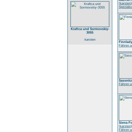
(
karsten
)
Spezialsc
Kraftca und Sormovskiy-
3055
karsten
Finnlad
Fähren u
Sassnitz
Fähren u
Stena Fo
(
karsten
)
Fähren u