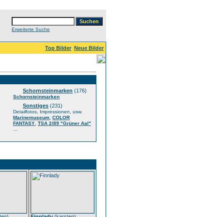
Erweiterte Suche
Top Bilder
Neue Bilder
Schornsteinmarken
(176)
Schornsteinmarken
Sonstiges
(231)
Detailfotos, Impressionen, usw.
,
Marinemuseum
COLOR
,
FANTASY
TSA 2/89 "Grüner Aal"
...
ten
)
Finnlady
(
karsten
)