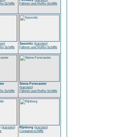
o-Schiffe
Fähren und RoRo-Schiffe
ten
)
Sassnitz
(
karsten
)
o-Schiffe
Fähren und RoRo-Schiffe
ter
Stena Forecaster
(
karsten
)
o-Schiffe
Fähren und RoRo-Schiffe
c
(
karsten
)
Rijnborg
(
karsten
)
e
Containerschiffe