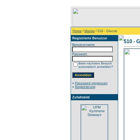
Home
/
Marine
/ 510 - Giscon
Registrierte Benutzer
510 - 
Benutzername:
Passwort:
Beim nächsten Besuch
automatisch anmelden?
»
Password vergessen
»
Registrierung
Zufallsbild