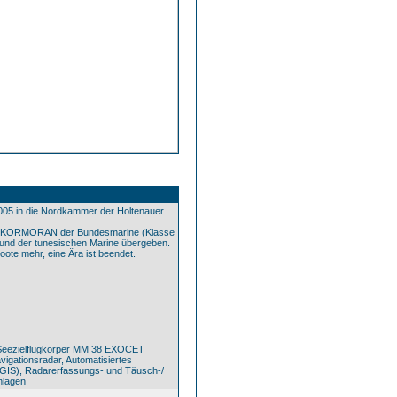
005 in die Nordkammer der Holtenauer
0 - KORMORAN der Bundesmarine (Klasse
t und der tunesischen Marine übergeben.
ote mehr, eine Ära ist beendet.
Seezielflugkörper MM 38 EXOCET
gationsradar, Automatisiertes
AGIS), Radarerfassungs- und Täusch-/
nlagen