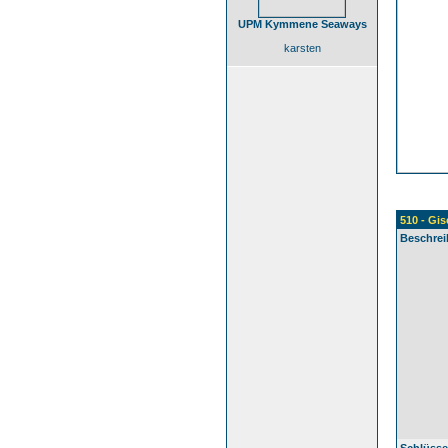
UPM Kymmene Seaways
karsten
510 - Gi
Beschrei