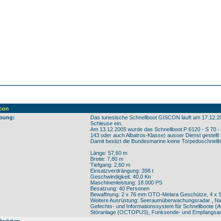
scon
bung:
Das tunesische Schnellboot GISCON läuft am 17.12.2
Schleuse ein.
Am 13.12.2005 wurde das Schnellboot P 6120 - S 7
143 oder auch Albatros-Klasse) ausser Dienst gestell
Damit besitzt die Bundesmarine keine Torpedoschnellbo
Länge: 57,60 m
Breite: 7,80 m
Tiefgang: 2,60 m
Einsatzverdrängung: 398 t
Geschwindigkeit: 40,0 Kn
Maschinenleistung: 18.000 PS
Besatzung: 40 Personen
Bewaffnung: 2 x 76 mm OTO-Melara Geschütze, 4 x 
Weitere Ausrüstung: Seeraumüberwachungsradar , Navi
Gefechts- und Informationssystem für Schnellboote (
Störanlage (OCTOPUS), Funksende- und Empfangsa