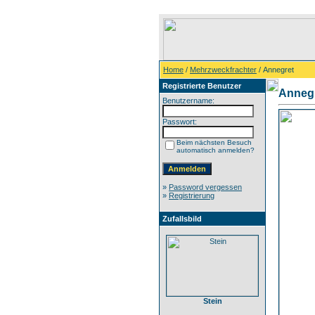
Home
/
Mehrzweckfrachter
/ Annegret
Registrierte Benutzer
Anneg
Benutzername:
Passwort:
Beim nächsten Besuch
automatisch anmelden?
»
Password vergessen
»
Registrierung
Zufallsbild
Stein