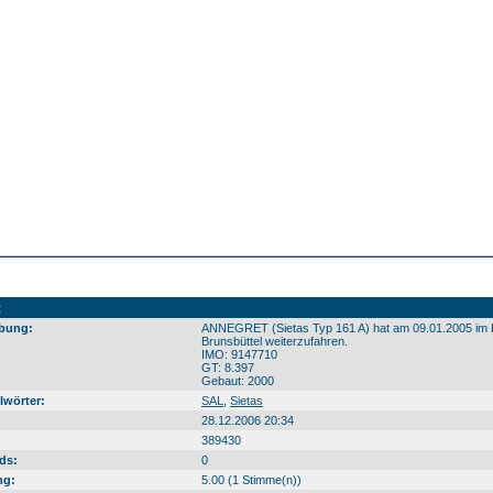
t
bung:
ANNEGRET (Sietas Typ 161 A) hat am 09.01.2005 im K
Brunsbüttel weiterzufahren.
IMO: 9147710
GT: 8.397
Gebaut: 2000
lwörter:
SAL
,
Sietas
28.12.2006 20:34
389430
ds:
0
ng:
5.00 (1 Stimme(n))