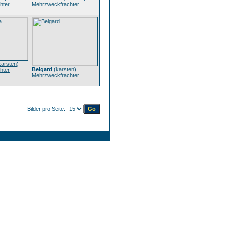
hter
Mehrzweckfrachter
karsten
)
Belgard
(
karsten
)
hter
Mehrzweckfrachter
Bilder pro Seite: