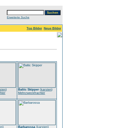
Erweiterte Suche
Top Bilder
Neue Bilder
sten
)
Baltic Skipper
(
karsten
)
hter
Mehrzweckfrachter
en
)
Barbarossa
(
karsten
)