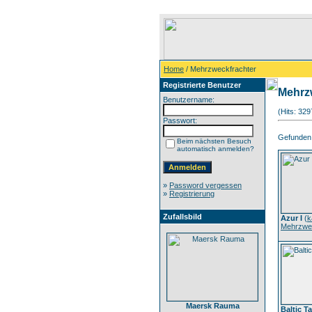
Home
/ Mehrzweckfrachter
Registrierte Benutzer
Mehrz
Benutzername:
(Hits: 32
Passwort:
Gefunden: 
Beim nächsten Besuch
automatisch anmelden?
»
Password vergessen
»
Registrierung
Zufallsbild
Azur I
(
k
Mehrzwec
Maersk Rauma
Baltic Ta