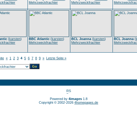
kfrachter
Mehrzweckfrachter
Mehrzweckfrachter
Mehrzweckfrac
antic
(
karsten
)
BBC Atlantic
(
karsten
)
BCL Joanna
(
karsten
)
BCL Joanna
(
kfrachter
Mehrzweckfrachter
Mehrzweckfrachter
Mehrzweckfrac
ite
«
1
2
3
4
5
6
7
8
9
»
Letzte Seite »
Powered by
4images
1.8
Copyright © 2002-2026
4homepages.de