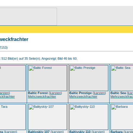
weckfrachter
97153)
512 Bild(er) auf 35 Seite(n). Angezeigt: Bild 46 bis 60.
arsten
)
Baltic Forest
(
karsten
)
Baltic Prestige
(
karsten
)
Baltic Sea
(
kar
kfrachter
Mehrzweckfrachter
Mehrzweckfrachter
Mehrzweckfrac
ra
(
karsten
)
Baltiyskiy-107
(
karsten
)
Baltiyskiy-110
(
karsten
)
Barbara
(
karst