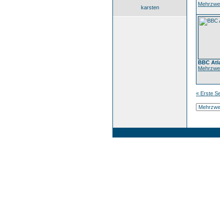
Mehrzwec
karsten
BBC Atl
Mehrzwec
« Erste Se