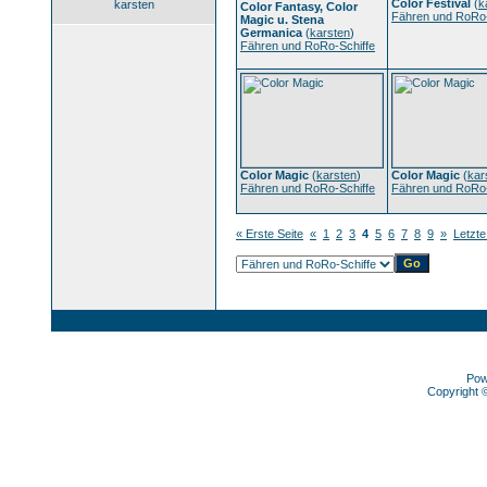
Color Festival
(
k
karsten
Color Fantasy, Color
Fähren und RoRo-
Magic u. Stena
Germanica
(
karsten
)
Fähren und RoRo-Schiffe
Color Magic
(
karsten
)
Color Magic
(
kar
Fähren und RoRo-Schiffe
Fähren und RoRo-
« Erste Seite
«
1
2
3
4
5
6
7
8
9
»
Letzte
Pow
Copyright