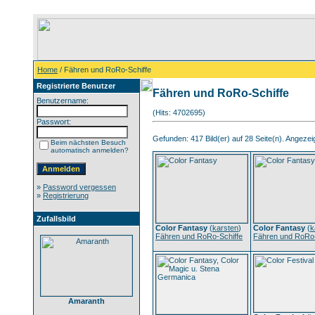
Home
/ Fähren und RoRo-Schiffe
Registrierte Benutzer
Fähren und RoRo-Schiffe
Benutzername:
(Hits: 4702695)
Passwort:
Gefunden: 417 Bild(er) auf 28 Seite(n). Angezeigt
Beim nächsten Besuch
automatisch anmelden?
»
Password vergessen
»
Registrierung
Zufallsbild
Color Fantasy
(
karsten
)
Color Fantasy
(
k
Fähren und RoRo-Schiffe
Fähren und RoRo-
Amaranth